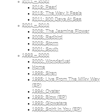
2011 – 2020
2019: Pearl
2015: The Way It Feels
2011: 300 Days At Sea
2001 – 2010
2008: The Jasmine Flower
2005: Redbird
2003: Storm
2001: South
1993 – 2000
2000: Wonderlust
Home
1998: Siren
1995: Live From The Milky Way
(EP)
1994: Oyster
1993: Blow (EP)
1993: Glowstars
1993: Spirit In You (EP)