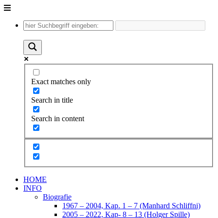
Unter
dem
Inhalt
Exact matches only
Search in title
Search in content
HOME
INFO
Biografie
1967 – 2004, Kap. 1 – 7 (Manhard Schliffni)
2005 – 2022, Kap- 8 – 13 (Holger Spille)