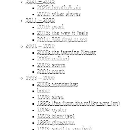
2021 – 2025
2025: breath & air
2022: other shores
2011 – 2020
2019: pearl
2015: the way it feels
2011: 300 days at sea
2001 – 2010
2008: the jasmine flower
2005: redbird
2003: storm
2001: south
1993 – 2000
2000: wonderlust
home
1998: siren
1995: live from the milky way (ep)
1994: oyster
1993: blow (ep)
1993: glowstars
1993: spirit in you (ep)