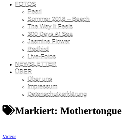
FOTOS
Pearl
Sommer 2018 – Beach
The Way It Feels
300 Days At Sea
Jasmine Flower
Redbird
Live-Fotos
NEWSLETTER
ÜBER
Über uns
Impressum
Datenschutzerklärung
Markiert:
Mothertongue
Videos