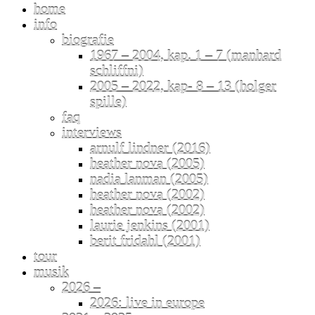
home
info
biografie
1967 – 2004, kap. 1 – 7 (manhard
schliffni)
2005 – 2022, kap- 8 – 13 (holger
spille)
faq
interviews
arnulf lindner (2016)
heather nova (2005)
nadia lanman (2005)
heather nova (2002)
heather nova (2002)
laurie jenkins (2001)
berit fridahl (2001)
tour
musik
2026 –
2026: live in europe