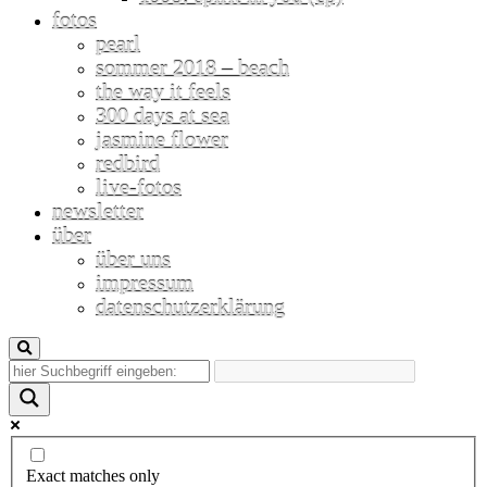
fotos
pearl
sommer 2018 – beach
the way it feels
300 days at sea
jasmine flower
redbird
live-fotos
newsletter
über
über uns
impressum
datenschutzerklärung
Exact matches only