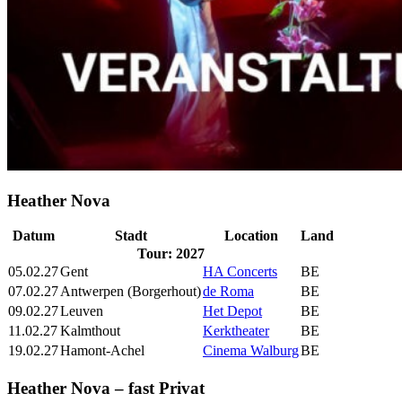
Heather Nova
Datum
Stadt
Location
Land
Tour: 2027
05.02.27
Gent
HA Concerts
BE
07.02.27
Antwerpen (Borgerhout)
de Roma
BE
09.02.27
Leuven
Het Depot
BE
11.02.27
Kalmthout
Kerktheater
BE
19.02.27
Hamont-Achel
Cinema Walburg
BE
Heather Nova – fast Privat