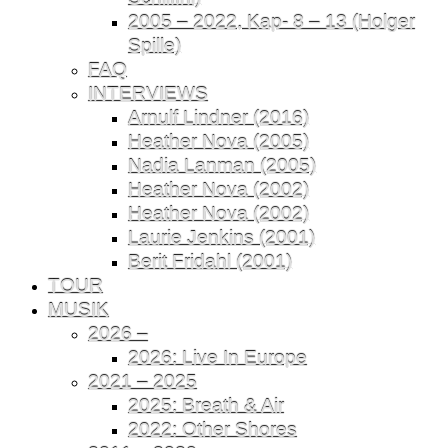
2005 – 2022, Kap- 8 – 13 (Holger
Spille)
FAQ
INTERVIEWS
Arnulf Lindner (2016)
Heather Nova (2005)
Nadia Lanman (2005)
Heather Nova (2002)
Heather Nova (2002)
Laurie Jenkins (2001)
Berit Fridahl (2001)
TOUR
MUSIK
2026 –
2026: Live In Europe
2021 – 2025
2025: Breath & Air
2022: Other Shores