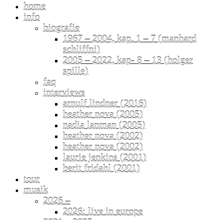
home
info
biografie
1967 – 2004, kap. 1 – 7 (manhard
schliffni)
2005 – 2022, kap- 8 – 13 (holger
spille)
faq
interviews
arnulf lindner (2016)
heather nova (2005)
nadia lanman (2005)
heather nova (2002)
heather nova (2002)
laurie jenkins (2001)
berit fridahl (2001)
tour
musik
2026 –
2026: live in europe