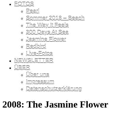
FOTOS
Pearl
Sommer 2018 – Beach
The Way It Feels
300 Days At Sea
Jasmine Flower
Redbird
Live-Fotos
NEWSLETTER
ÜBER
Über uns
Impressum
Datenschutzerklärung
2008: The Jasmine Flower