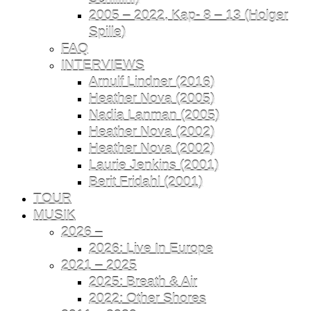
2005 – 2022, Kap- 8 – 13 (Holger
Spille)
FAQ
INTERVIEWS
Arnulf Lindner (2016)
Heather Nova (2005)
Nadia Lanman (2005)
Heather Nova (2002)
Heather Nova (2002)
Laurie Jenkins (2001)
Berit Fridahl (2001)
TOUR
MUSIK
2026 –
2026: Live In Europe
2021 – 2025
2025: Breath & Air
2022: Other Shores