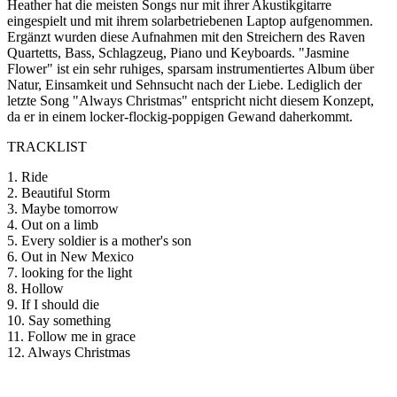
Heather hat die meisten Songs nur mit ihrer Akustikgitarre
eingespielt und mit ihrem solarbetriebenen Laptop aufgenommen.
Ergänzt wurden diese Aufnahmen mit den Streichern des Raven
Quartetts, Bass, Schlagzeug, Piano und Keyboards. "Jasmine
Flower" ist ein sehr ruhiges, sparsam instrumentiertes Album über
Natur, Einsamkeit und Sehnsucht nach der Liebe. Lediglich der
letzte Song "Always Christmas" entspricht nicht diesem Konzept,
da er in einem locker-flockig-poppigen Gewand daherkommt.
TRACKLIST
1. Ride
2. Beautiful Storm
3. Maybe tomorrow
4. Out on a limb
5. Every soldier is a mother's son
6. Out in New Mexico
7. looking for the light
8. Hollow
9. If I should die
10. Say something
11. Follow me in grace
12. Always Christmas