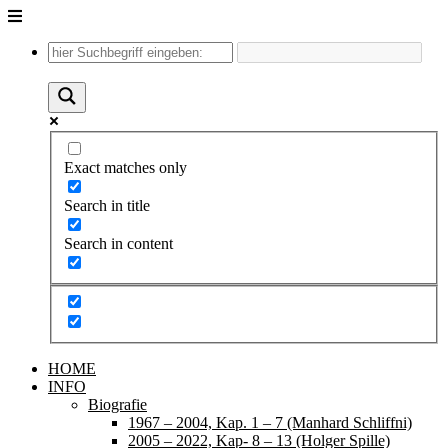
Unter
dem
Inhalt
Exact matches only
Search in title
Search in content
HOME
INFO
Biografie
1967 – 2004, Kap. 1 – 7 (Manhard Schliffni)
2005 – 2022, Kap- 8 – 13 (Holger Spille)