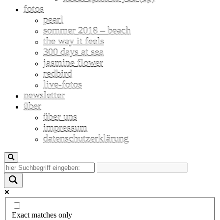
fotos
pearl
sommer 2018 – beach
the way it feels
300 days at sea
jasmine flower
redbird
live-fotos
newsletter
über
über uns
impressum
datenschutzerklärung
Exact matches only