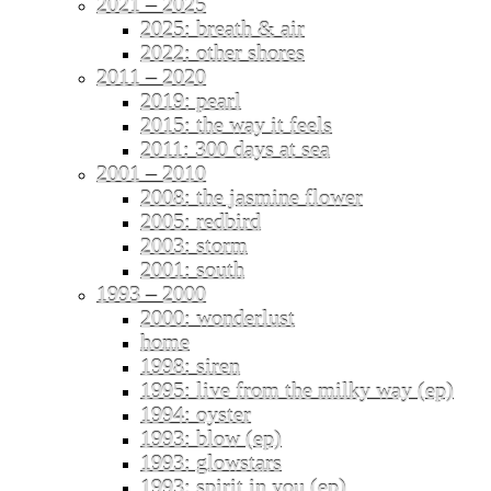
2021 – 2025
2025: breath & air
2022: other shores
2011 – 2020
2019: pearl
2015: the way it feels
2011: 300 days at sea
2001 – 2010
2008: the jasmine flower
2005: redbird
2003: storm
2001: south
1993 – 2000
2000: wonderlust
home
1998: siren
1995: live from the milky way (ep)
1994: oyster
1993: blow (ep)
1993: glowstars
1993: spirit in you (ep)