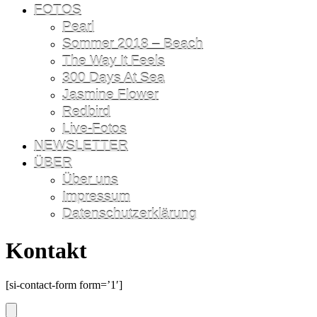
FOTOS
Pearl
Sommer 2018 – Beach
The Way It Feels
300 Days At Sea
Jasmine Flower
Redbird
Live-Fotos
NEWSLETTER
ÜBER
Über uns
Impressum
Datenschutzerklärung
Kontakt
[si-contact-form form=’1′]