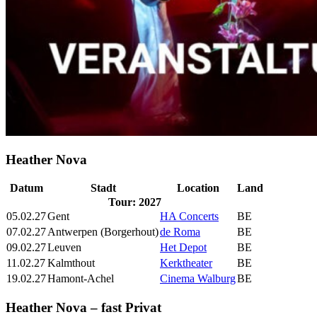
Heather Nova
Datum
Stadt
Location
Land
Tour: 2027
05.02.27
Gent
HA Concerts
BE
07.02.27
Antwerpen (Borgerhout)
de Roma
BE
09.02.27
Leuven
Het Depot
BE
11.02.27
Kalmthout
Kerktheater
BE
19.02.27
Hamont-Achel
Cinema Walburg
BE
Heather Nova – fast Privat