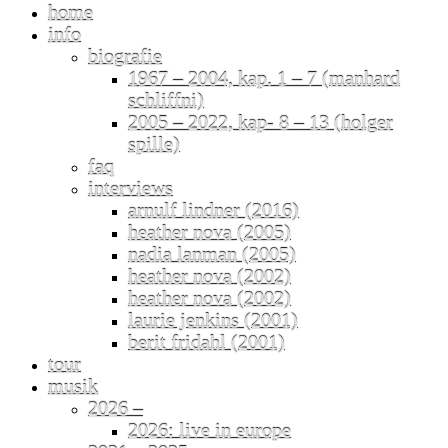
home
info
biografie
1967 – 2004, kap. 1 – 7 (manhard
schliffni)
2005 – 2022, kap- 8 – 13 (holger
spille)
faq
interviews
arnulf lindner (2016)
heather nova (2005)
nadia lanman (2005)
heather nova (2002)
heather nova (2002)
laurie jenkins (2001)
berit fridahl (2001)
tour
musik
2026 –
2026: live in europe