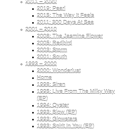
2011 – 2020
2019: Pearl
2015: The Way It Feels
2011: 300 Days At Sea
2001 – 2010
2008: The Jasmine Flower
2005: Redbird
2003: Storm
2001: South
1993 – 2000
2000: Wonderlust
Home
1998: Siren
1995: Live From The Milky Way
(EP)
1994: Oyster
1993: Blow (EP)
1993: Glowstars
1993: Spirit In You (EP)