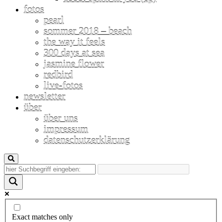
fotos
pearl
sommer 2018 – beach
the way it feels
300 days at sea
jasmine flower
redbird
live-fotos
newsletter
über
über uns
impressum
datenschutzerklärung
Exact matches only