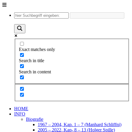
Unter
dem
Inhalt
Exact matches only
Search in title
Search in content
HOME
INFO
Biografie
1967 – 2004, Kap. 1 – 7 (Manhard Schliffni)
2005 – 2022, Kap- 8 – 13 (Holger Spille)