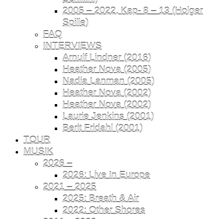
2005 – 2022, Kap- 8 – 13 (Holger
Spille)
FAQ
INTERVIEWS
Arnulf Lindner (2016)
Heather Nova (2005)
Nadia Lanman (2005)
Heather Nova (2002)
Heather Nova (2002)
Laurie Jenkins (2001)
Berit Fridahl (2001)
TOUR
MUSIK
2026 –
2026: Live In Europe
2021 – 2025
2025: Breath & Air
2022: Other Shores