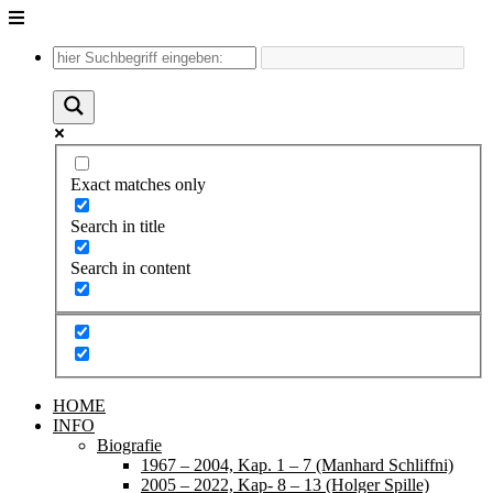
Unter
dem
Inhalt
Exact matches only
Search in title
Search in content
HOME
INFO
Biografie
1967 – 2004, Kap. 1 – 7 (Manhard Schliffni)
2005 – 2022, Kap- 8 – 13 (Holger Spille)