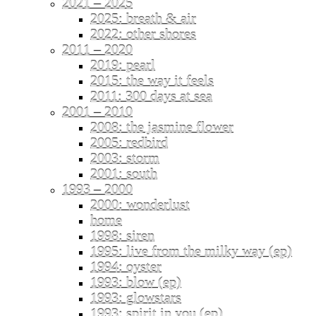
2021 – 2025
2025: breath & air
2022: other shores
2011 – 2020
2019: pearl
2015: the way it feels
2011: 300 days at sea
2001 – 2010
2008: the jasmine flower
2005: redbird
2003: storm
2001: south
1993 – 2000
2000: wonderlust
home
1998: siren
1995: live from the milky way (ep)
1994: oyster
1993: blow (ep)
1993: glowstars
1993: spirit in you (ep)