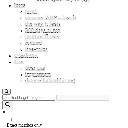
fotos
pearl
sommer 2018 – beach
the way it feels
300 days at sea
jasmine flower
redbird
live-fotos
newsletter
über
über uns
impressum
datenschutzerklärung
Exact matches only