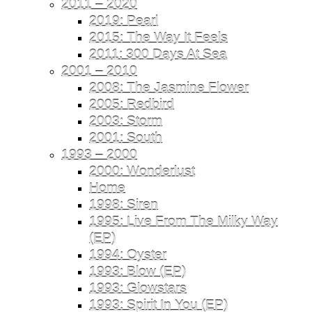
2011 – 2020
2019: Pearl
2015: The Way It Feels
2011: 300 Days At Sea
2001 – 2010
2008: The Jasmine Flower
2005: Redbird
2003: Storm
2001: South
1993 – 2000
2000: Wonderlust
Home
1998: Siren
1995: Live From The Milky Way
(EP)
1994: Oyster
1993: Blow (EP)
1993: Glowstars
1993: Spirit In You (EP)