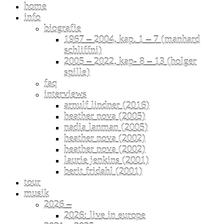
home
info
biografie
1967 – 2004, kap. 1 – 7 (manhard
schliffni)
2005 – 2022, kap- 8 – 13 (holger
spille)
faq
interviews
arnulf lindner (2016)
heather nova (2005)
nadia lanman (2005)
heather nova (2002)
heather nova (2002)
laurie jenkins (2001)
berit fridahl (2001)
tour
musik
2026 –
2026: live in europe