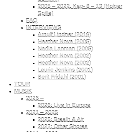
2005 – 2022, Kap- 8 – 13 (Holger
Spille)
FAQ
INTERVIEWS
Arnulf Lindner (2016)
Heather Nova (2005)
Nadia Lanman (2005)
Heather Nova (2002)
Heather Nova (2002)
Laurie Jenkins (2001)
Berit Fridahl (2001)
TOUR
MUSIK
2026 –
2026: Live In Europe
2021 – 2025
2025: Breath & Air
2022: Other Shores