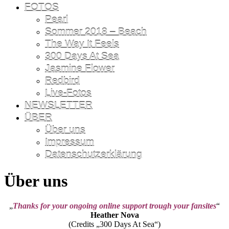
FOTOS
Pearl
Sommer 2018 – Beach
The Way It Feels
300 Days At Sea
Jasmine Flower
Redbird
Live-Fotos
NEWSLETTER
ÜBER
Über uns
Impressum
Datenschutzerklärung
Über uns
„
Thanks for your ongoing online support trough your fansites
“
Heather Nova
(Credits „300 Days At Sea“)