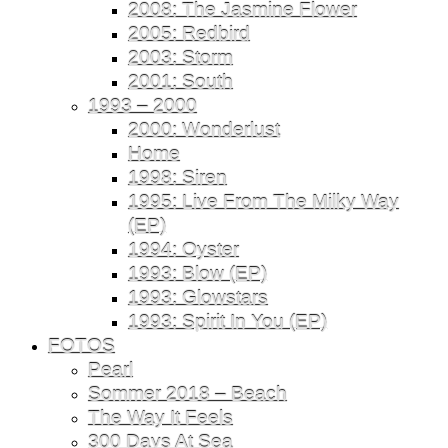
2008: The Jasmine Flower
2005: Redbird
2003: Storm
2001: South
1993 – 2000
2000: Wonderlust
Home
1998: Siren
1995: Live From The Milky Way
(EP)
1994: Oyster
1993: Blow (EP)
1993: Glowstars
1993: Spirit In You (EP)
FOTOS
Pearl
Sommer 2018 – Beach
The Way It Feels
300 Days At Sea