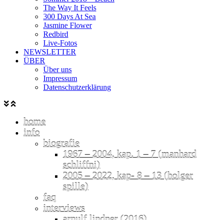
The Way It Feels
300 Days At Sea
Jasmine Flower
Redbird
Live-Fotos
NEWSLETTER
ÜBER
Über uns
Impressum
Datenschutzerklärung
home
info
biografie
1967 – 2004, kap. 1 – 7 (manhard
schliffni)
2005 – 2022, kap- 8 – 13 (holger
spille)
faq
interviews
arnulf lindner (2016)