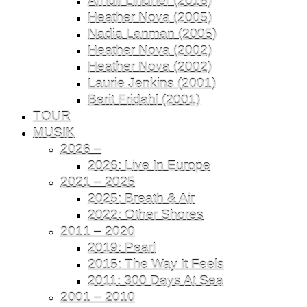
Arnulf Lindner (2016)
Heather Nova (2005)
Nadia Lanman (2005)
Heather Nova (2002)
Heather Nova (2002)
Laurie Jenkins (2001)
Berit Fridahl (2001)
TOUR
MUSIK
2026 –
2026: Live In Europe
2021 – 2025
2025: Breath & Air
2022: Other Shores
2011 – 2020
2019: Pearl
2015: The Way It Feels
2011: 300 Days At Sea
2001 – 2010