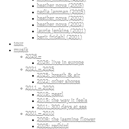
heather nova (2005)
nadia lanman (2005)
heather nova (2002)
heather nova (2002)
laurie jenkins (2001)
berit fridahl (2001)
tour
musik
2026 –
2026: live in europe
2021 – 2025
2025: breath & air
2022: other shores
2011 – 2020
2019: pearl
2015: the way it feels
2011: 300 days at sea
2001 – 2010
2008: the jasmine flower
2005: redbird