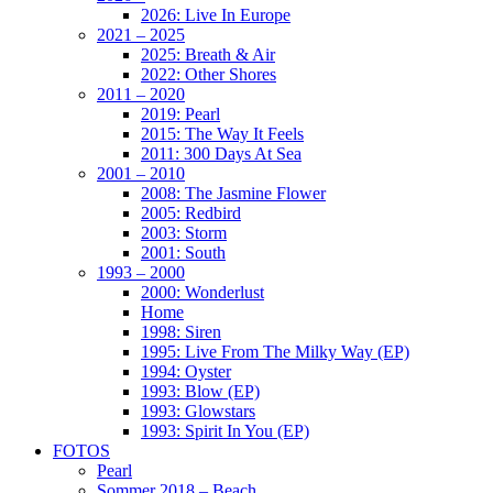
2026: Live In Europe
2021 – 2025
2025: Breath & Air
2022: Other Shores
2011 – 2020
2019: Pearl
2015: The Way It Feels
2011: 300 Days At Sea
2001 – 2010
2008: The Jasmine Flower
2005: Redbird
2003: Storm
2001: South
1993 – 2000
2000: Wonderlust
Home
1998: Siren
1995: Live From The Milky Way (EP)
1994: Oyster
1993: Blow (EP)
1993: Glowstars
1993: Spirit In You (EP)
FOTOS
Pearl
Sommer 2018 – Beach