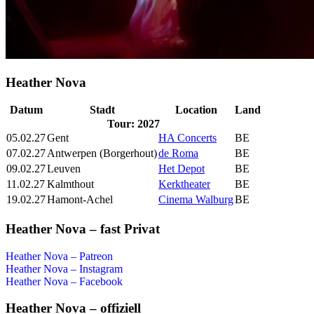
Heather Nova
Datum
Stadt
Location
Land
Tour: 2027
05.02.27
Gent
HA Concerts
BE
07.02.27
Antwerpen (Borgerhout)
de Roma
BE
09.02.27
Leuven
Het Depot
BE
11.02.27
Kalmthout
Kerktheater
BE
19.02.27
Hamont-Achel
Cinema Walburg
BE
Heather Nova – fast Privat
Heather Nova – Patreon
Heather Nova – Instagram
Heather Nova – Facebook
Heather Nova – offiziell