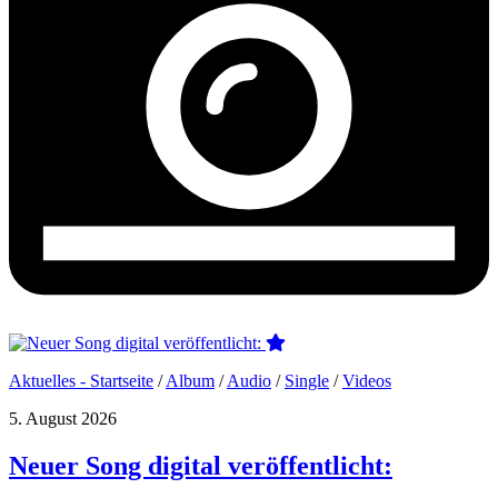
Aktuelles - Startseite
/
Album
/
Audio
/
Single
/
Videos
5. August 2026
Neuer Song digital veröffentlicht: