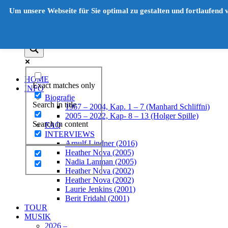
Unter
Um unsere Webseite für Sie optimal zu gestalten und fortlaufend
dem
Inhalt
HOME
Exact matches only
INFO
Biografie
Search in title
1967 – 2004, Kap. 1 – 7 (Manhard Schliffni)
2005 – 2022, Kap- 8 – 13 (Holger Spille)
Search in content
FAQ
INTERVIEWS
Arnulf Lindner (2016)
Heather Nova (2005)
Nadia Lanman (2005)
Heather Nova (2002)
Heather Nova (2002)
Laurie Jenkins (2001)
Berit Fridahl (2001)
TOUR
MUSIK
2026 –