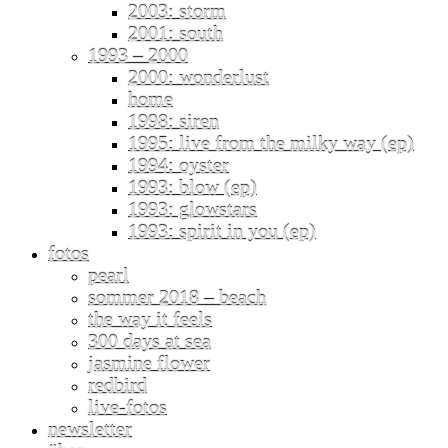
2003: storm
2001: south
1993 – 2000
2000: wonderlust
home
1998: siren
1995: live from the milky way (ep)
1994: oyster
1993: blow (ep)
1993: glowstars
1993: spirit in you (ep)
fotos
pearl
sommer 2018 – beach
the way it feels
300 days at sea
jasmine flower
redbird
live-fotos
newsletter