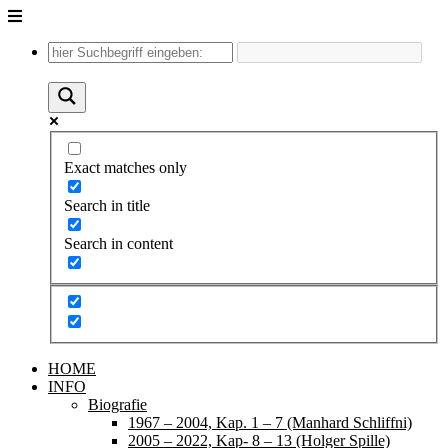
Unter
dem
Inhalt
Exact matches only
Search in title
Search in content
HOME
INFO
Biografie
1967 – 2004, Kap. 1 – 7 (Manhard Schliffni)
2005 – 2022, Kap- 8 – 13 (Holger Spille)