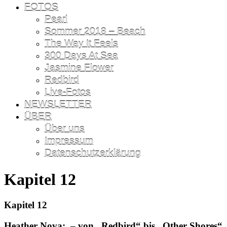
FOTOS
Pearl
Sommer 2018 – Beach
The Way It Feels
300 Days At Sea
Jasmine Flower
Redbird
Live-Fotos
NEWSLETTER
ÜBER
Über uns
Impressum
Datenschutzerklärung
Kapitel 12
Kapitel 12
Heather Nova:
– von „Redbird“ bis „Other Shores“