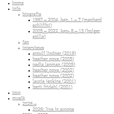
home
info
biografie
1967 – 2004, kap. 1 – 7 (manhard
schliffni)
2005 – 2022, kap- 8 – 13 (holger
spille)
faq
interviews
arnulf lindner (2016)
heather nova (2005)
nadia lanman (2005)
heather nova (2002)
heather nova (2002)
laurie jenkins (2001)
berit fridahl (2001)
tour
musik
2026 –
2026: live in europe