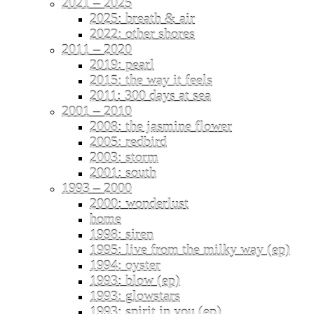
2021 – 2025
2025: breath & air
2022: other shores
2011 – 2020
2019: pearl
2015: the way it feels
2011: 300 days at sea
2001 – 2010
2008: the jasmine flower
2005: redbird
2003: storm
2001: south
1993 – 2000
2000: wonderlust
home
1998: siren
1995: live from the milky way (ep)
1994: oyster
1993: blow (ep)
1993: glowstars
1993: spirit in you (ep)