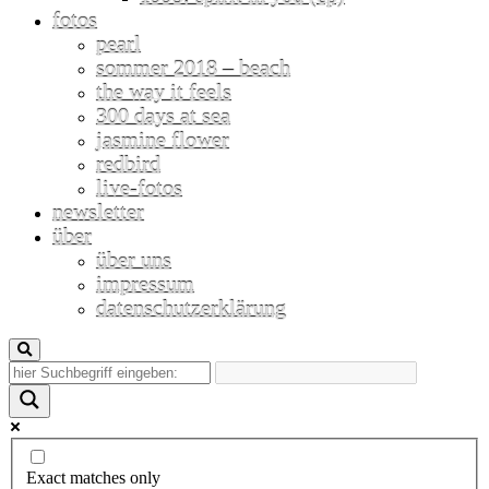
fotos
pearl
sommer 2018 – beach
the way it feels
300 days at sea
jasmine flower
redbird
live-fotos
newsletter
über
über uns
impressum
datenschutzerklärung
Exact matches only