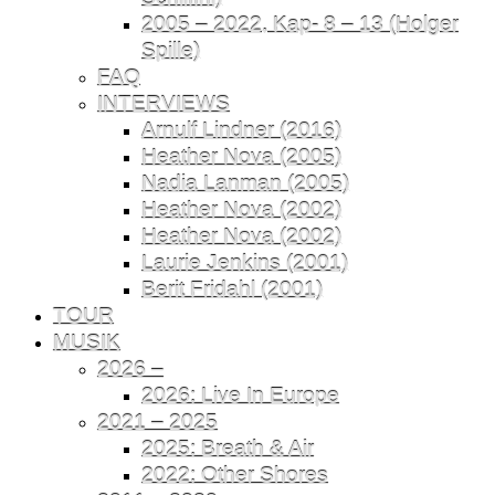
2005 – 2022, Kap- 8 – 13 (Holger
Spille)
FAQ
INTERVIEWS
Arnulf Lindner (2016)
Heather Nova (2005)
Nadia Lanman (2005)
Heather Nova (2002)
Heather Nova (2002)
Laurie Jenkins (2001)
Berit Fridahl (2001)
TOUR
MUSIK
2026 –
2026: Live In Europe
2021 – 2025
2025: Breath & Air
2022: Other Shores