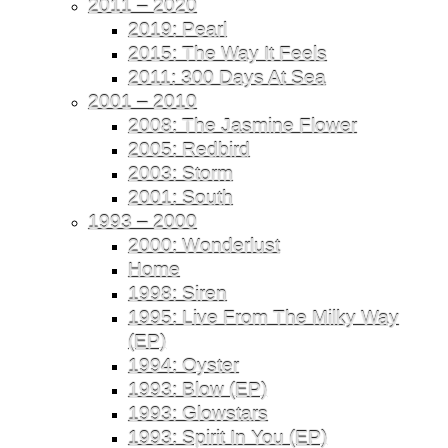
2011 – 2020
2019: Pearl
2015: The Way It Feels
2011: 300 Days At Sea
2001 – 2010
2008: The Jasmine Flower
2005: Redbird
2003: Storm
2001: South
1993 – 2000
2000: Wonderlust
Home
1998: Siren
1995: Live From The Milky Way
(EP)
1994: Oyster
1993: Blow (EP)
1993: Glowstars
1993: Spirit In You (EP)