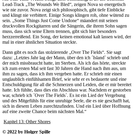
Lead-Track „The Wounds We Bled“, zeigen Nova so energetisch
wie nie zuvor. Nova zeigt sich philosophisch, gibt tiefe Einblicke
und klingt nie verbittert. Einige Songs klingen roh, ohne wütend zu
sein. „Some Things Just Come Undone“ mäandert mit seinen
druckvollen Rockgitarren und die Sängerin, die ihrem Sohn sagen
muss, dass sich seine Eltern trennen, gibt sich hier besonders
herzzerreißend. Ein Song, der keinen emotional kalt lassen wird, der
mal in einer ähnlichen Situation steckte.
Dann gibt es noch das stolzierende „Over The Fields“. Sie sagt
dazu: „Letztes Jahr lag der Mann, über den ich ´Island` schrieb und
der mich missbraucht hatte, im Sterben. Als ich das hörte, streckte
ich zum ersten Mal seit fast 30 Jahren die Hand nach ihm aus, um
ihm zu sagen, dass ich ihm vergeben hatte. Er schrieb mir einen
unglaublich einfühlsamen Brief, wie sehr er es bedauerte und eine
Entschuldigung für all die Schmerzen und Leiden, die er mir bereitet
hatte. Ich fühlte, dass dies ein Abschluss war. Nachdem er gestorben
war, schrieb ich ´Over The Fields`. Es ist ein Lied der Vergebung
und des Mitgefühls für eine unruhige Seele, die es nie geschafft hat,
sich in diesem Leben zurechtzufinden. Und ein Lied über Hoffnung
auf eine zweite Chance beim nächsten Mal.“
Kapitel 13: Other Shores
© 2022 by Holger Spille