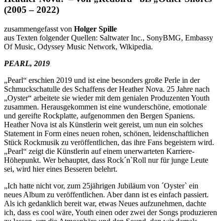
(2005 – 2022)
zusammengefasst von
Holger Spille
aus Texten folgender Quellen: Saltwater Inc., SonyBMG, Embassy
Of Music, Odyssey Music Network, Wikipedia.
PEARL, 2019
„Pearl“ erschien 2019 und ist eine besonders große Perle in der
Schmuckschatulle des Schaffens der Heather Nova. 25 Jahre nach
„Oyster“ arbeitete sie wieder mit dem genialen Produzenten Youth
zusammen. Herausgekommen ist eine wunderschöne, emotionale
und gereifte Rockplatte, aufgenommen den Bergen Spaniens.
Heather Nova ist als Künstlerin weit gereist, um nun ein solches
Statement in Form eines neuen rohen, schönen, leidenschaftlichen
Stück Rockmusik zu veröffentlichen, das ihre Fans begeistern wird.
„Pearl“ zeigt die Künstlerin auf einem unerwarteten Karriere-
Höhepunkt. Wer behauptet, dass Rock´n`Roll nur für junge Leute
sei, wird hier eines Besseren belehrt.
„Ich hatte nicht vor, zum 25jährigen Jubiläum von ´Oyster` ein
neues Album zu veröffentlichen. Aber dann ist es einfach passiert.
Als ich gedanklich bereit war, etwas Neues aufzunehmen, dachte
ich, dass es cool wäre, Youth einen oder zwei der Songs produzieren