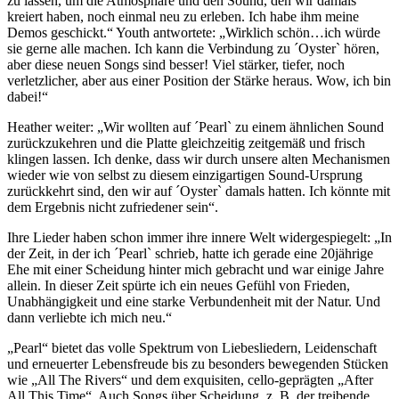
zu lassen, um die Atmosphäre und den Sound, den wir damals
kreiert haben, noch einmal neu zu erleben. Ich habe ihm meine
Demos geschickt.“ Youth antwortete: „Wirklich schön…ich würde
sie gerne alle machen. Ich kann die Verbindung zu ´Oyster` hören,
aber diese neuen Songs sind besser! Viel stärker, tiefer, noch
verletzlicher, aber aus einer Position der Stärke heraus. Wow, ich bin
dabei!“
Heather weiter: „Wir wollten auf ´Pearl` zu einem ähnlichen Sound
zurückzukehren und die Platte gleichzeitig zeitgemäß und frisch
klingen lassen. Ich denke, dass wir durch unsere alten Mechanismen
wieder wie von selbst zu diesem einzigartigen Sound-Ursprung
zurückkehrt sind, den wir auf ´Oyster` damals hatten. Ich könnte mit
dem Ergebnis nicht zufriedener sein“.
Ihre Lieder haben schon immer ihre innere Welt widergespiegelt: „In
der Zeit, in der ich ´Pearl` schrieb, hatte ich gerade eine 20jährige
Ehe mit einer Scheidung hinter mich gebracht und war einige Jahre
allein. In dieser Zeit spürte ich ein neues Gefühl von Frieden,
Unabhängigkeit und eine starke Verbundenheit mit der Natur. Und
dann verliebte ich mich neu.“
„Pearl“ bietet das volle Spektrum von Liebesliedern, Leidenschaft
und erneuerter Lebensfreude bis zu besonders bewegenden Stücken
wie „All The Rivers“ und dem exquisiten, cello-geprägten „After
All This Time“. Auch Songs über Scheidung, z. B. der treibende