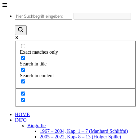
Unter
dem
Inhalt
Exact matches only
Search in title
Search in content
HOME
INFO
Biografie
1967 – 2004, Kap. 1 – 7 (Manhard Schliffni)
2005 – 2022, Kap- 8 – 13 (Holger Spille)