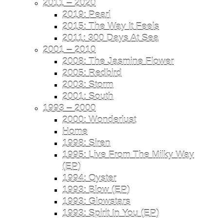
2011 – 2020
2019: Pearl
2015: The Way It Feels
2011: 300 Days At Sea
2001 – 2010
2008: The Jasmine Flower
2005: Redbird
2003: Storm
2001: South
1993 – 2000
2000: Wonderlust
Home
1998: Siren
1995: Live From The Milky Way
(EP)
1994: Oyster
1993: Blow (EP)
1993: Glowstars
1993: Spirit In You (EP)