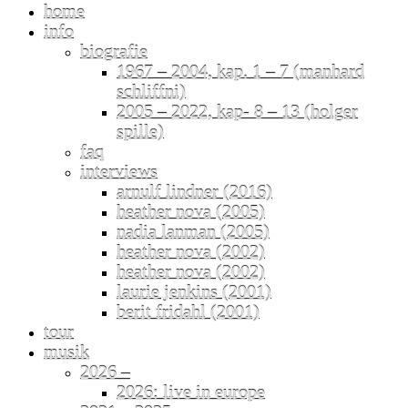
home
info
biografie
1967 – 2004, kap. 1 – 7 (manhard
schliffni)
2005 – 2022, kap- 8 – 13 (holger
spille)
faq
interviews
arnulf lindner (2016)
heather nova (2005)
nadia lanman (2005)
heather nova (2002)
heather nova (2002)
laurie jenkins (2001)
berit fridahl (2001)
tour
musik
2026 –
2026: live in europe