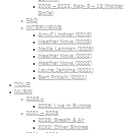
2005 – 2022, Kap- 8 – 13 (Holger
Spille)
FAQ
INTERVIEWS
Arnulf Lindner (2016)
Heather Nova (2005)
Nadia Lanman (2005)
Heather Nova (2002)
Heather Nova (2002)
Laurie Jenkins (2001)
Berit Fridahl (2001)
TOUR
MUSIK
2026 –
2026: Live In Europe
2021 – 2025
2025: Breath & Air
2022: Other Shores