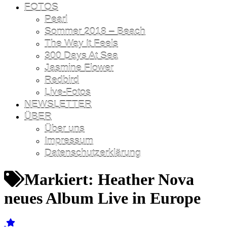
FOTOS
Pearl
Sommer 2018 – Beach
The Way It Feels
300 Days At Sea
Jasmine Flower
Redbird
Live-Fotos
NEWSLETTER
ÜBER
Über uns
Impressum
Datenschutzerklärung
Markiert:
Heather Nova
neues Album Live in Europe