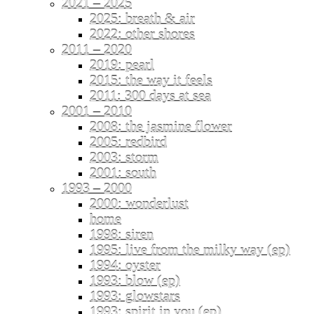
2021 – 2025
2025: breath & air
2022: other shores
2011 – 2020
2019: pearl
2015: the way it feels
2011: 300 days at sea
2001 – 2010
2008: the jasmine flower
2005: redbird
2003: storm
2001: south
1993 – 2000
2000: wonderlust
home
1998: siren
1995: live from the milky way (ep)
1994: oyster
1993: blow (ep)
1993: glowstars
1993: spirit in you (ep)