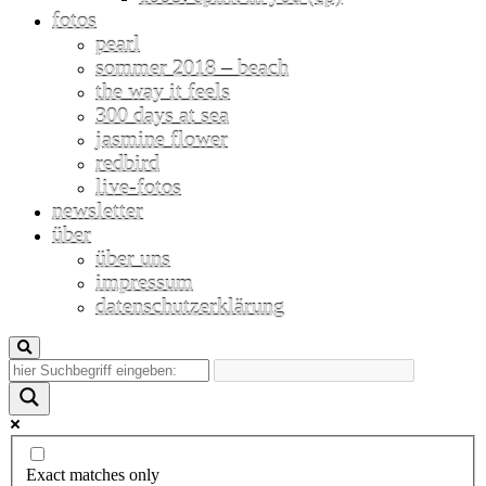
fotos
pearl
sommer 2018 – beach
the way it feels
300 days at sea
jasmine flower
redbird
live-fotos
newsletter
über
über uns
impressum
datenschutzerklärung
Exact matches only