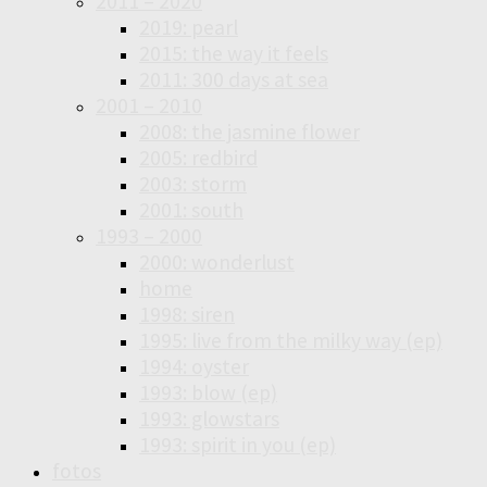
2011 – 2020
2019: pearl
2015: the way it feels
2011: 300 days at sea
2001 – 2010
2008: the jasmine flower
2005: redbird
2003: storm
2001: south
1993 – 2000
2000: wonderlust
home
1998: siren
1995: live from the milky way (ep)
1994: oyster
1993: blow (ep)
1993: glowstars
1993: spirit in you (ep)
fotos