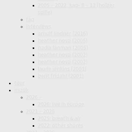
2005 – 2022, kap- 8 – 13 (holger
spille)
faq
interviews
arnulf lindner (2016)
heather nova (2005)
nadia lanman (2005)
heather nova (2002)
heather nova (2002)
laurie jenkins (2001)
berit fridahl (2001)
tour
musik
2026 –
2026: live in europe
2021 – 2025
2025: breath & air
2022: other shores