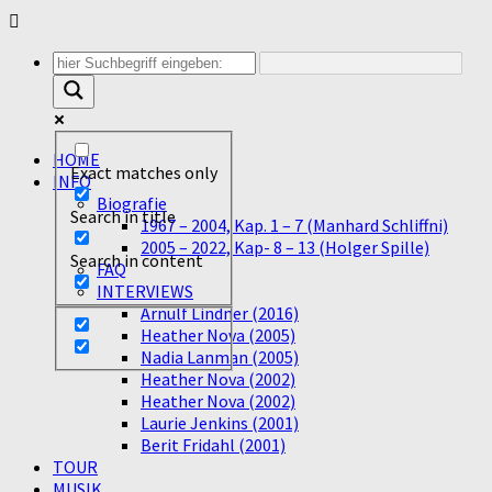
Unter
dem
Inhalt
HOME
Exact matches only
INFO
Biografie
Search in title
1967 – 2004, Kap. 1 – 7 (Manhard Schliffni)
2005 – 2022, Kap- 8 – 13 (Holger Spille)
Search in content
FAQ
INTERVIEWS
Arnulf Lindner (2016)
Heather Nova (2005)
Nadia Lanman (2005)
Heather Nova (2002)
Heather Nova (2002)
Laurie Jenkins (2001)
Berit Fridahl (2001)
TOUR
MUSIK