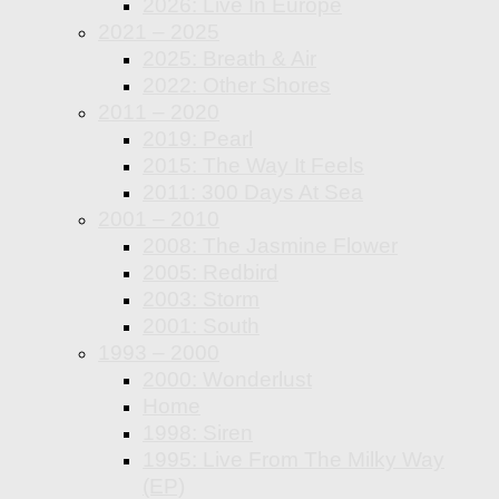
2026: Live In Europe
2021 – 2025
2025: Breath & Air
2022: Other Shores
2011 – 2020
2019: Pearl
2015: The Way It Feels
2011: 300 Days At Sea
2001 – 2010
2008: The Jasmine Flower
2005: Redbird
2003: Storm
2001: South
1993 – 2000
2000: Wonderlust
Home
1998: Siren
1995: Live From The Milky Way
(EP)