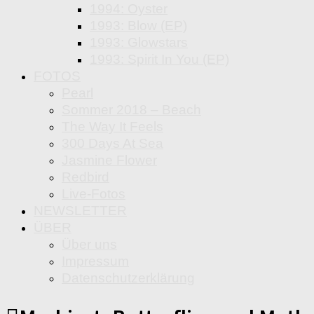
1994: Oyster
1993: Blow (EP)
1993: Glowstars
1993: Spirit In You (EP)
FOTOS
Pearl
Sommer 2018 – Beach
The Way It Feels
300 Days At Sea
Jasmine Flower
Redbird
Live-Fotos
NEWSLETTER
ÜBER
Über uns
Impressum
Datenschutzerklärung