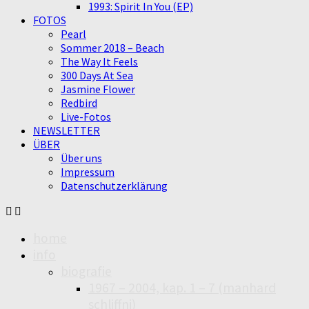
1993: Spirit In You (EP)
FOTOS
Pearl
Sommer 2018 – Beach
The Way It Feels
300 Days At Sea
Jasmine Flower
Redbird
Live-Fotos
NEWSLETTER
ÜBER
Über uns
Impressum
Datenschutzerklärung
home
info
biografie
1967 – 2004, kap. 1 – 7 (manhard
schliffni)