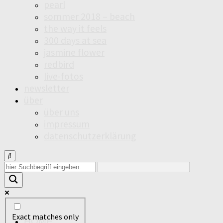
pearl
sommer 2018 – beach
the way it feels
300 days at sea
jasmine flower
redbird
live-fotos
newsletter
über
über uns
impressum
datenschutzerklärung
Exact matches only
HOME