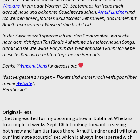
Whelans
. In ein paar Wochen. 10. September. Ich freue mich
darauf, neue und bekannte Gesichter zu sehen.
Arnulf Lindner
und
ich werden unser „intimes akustisches“ Set spielen, das immer mit
Arnulfs unerwarteter Weisheit durchsetzt ist!
In der Zwischenzeit spreche ich mit den Produzenten und suche
nach dem richtigen Ton für die Aufnahme all meiner neuen Songs,
damit ich sie wie wilde Ponys in die Welt entlassen kann! Ich liebe
diese heißen und feuchten Tage hier in Bermuda.
Danke @
Vincent Lions
für dieses Foto
(fast vergessen zu sagen – Tickets sind immer noch verfügbar über
meine
Website
!)
Heather xo
“
Original-Text:
„Getting excited for my upcoming show in Dublin at Whelans
In a couple of weeks. Sept 10th. Looking forward to seeing
both new and familiar faces there. Arnulf Lindner and I will play
our “intimate acoustic” set which is always interspersed with