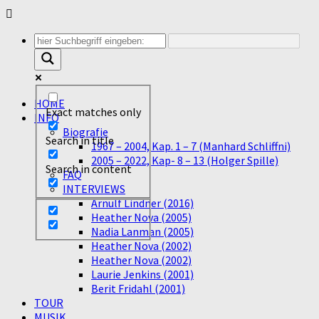
Unter
dem
Inhalt
HOME
Exact matches only
INFO
Biografie
Search in title
1967 – 2004, Kap. 1 – 7 (Manhard Schliffni)
2005 – 2022, Kap- 8 – 13 (Holger Spille)
Search in content
FAQ
INTERVIEWS
Arnulf Lindner (2016)
Heather Nova (2005)
Nadia Lanman (2005)
Heather Nova (2002)
Heather Nova (2002)
Laurie Jenkins (2001)
Berit Fridahl (2001)
TOUR
MUSIK