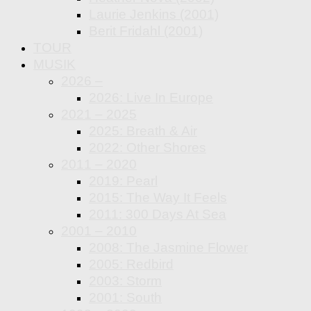
Laurie Jenkins (2001)
Berit Fridahl (2001)
TOUR
MUSIK
2026 –
2026: Live In Europe
2021 – 2025
2025: Breath & Air
2022: Other Shores
2011 – 2020
2019: Pearl
2015: The Way It Feels
2011: 300 Days At Sea
2001 – 2010
2008: The Jasmine Flower
2005: Redbird
2003: Storm
2001: South