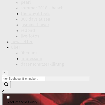
pearl
sommer 2018 – beach
the way it feels
300 days at sea
jasmine flower
redbird
live-fotos
newsletter
über
über uns
impressum
datenschutzerklärung
Exact matches only