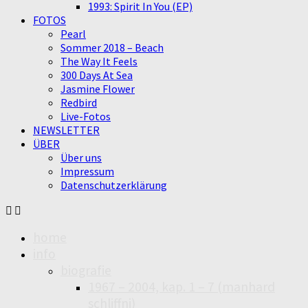
1993: Spirit In You (EP)
FOTOS
Pearl
Sommer 2018 – Beach
The Way It Feels
300 Days At Sea
Jasmine Flower
Redbird
Live-Fotos
NEWSLETTER
ÜBER
Über uns
Impressum
Datenschutzerklärung
home
info
biografie
1967 – 2004, kap. 1 – 7 (manhard
schliffni)