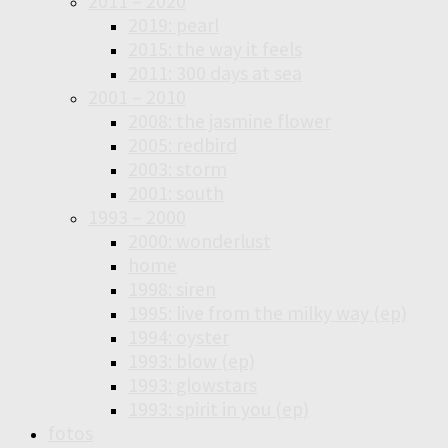
2011 – 2020
2019: pearl
2015: the way it feels
2011: 300 days at sea
2001 – 2010
2008: the jasmine flower
2005: redbird
2003: storm
2001: south
1993 – 2000
2000: wonderlust
home
1998: siren
1995: live from the milky way (ep)
1994: oyster
1993: blow (ep)
1993: glowstars
1993: spirit in you (ep)
fotos