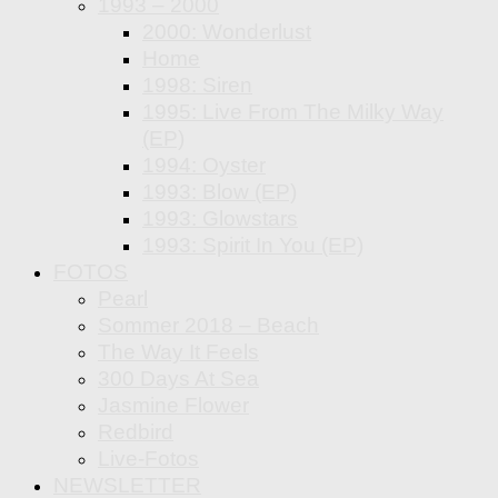
1993 – 2000
2000: Wonderlust
Home
1998: Siren
1995: Live From The Milky Way
(EP)
1994: Oyster
1993: Blow (EP)
1993: Glowstars
1993: Spirit In You (EP)
FOTOS
Pearl
Sommer 2018 – Beach
The Way It Feels
300 Days At Sea
Jasmine Flower
Redbird
Live-Fotos
NEWSLETTER