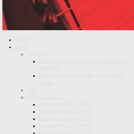
HOME
INFO
Biografie
1967 – 2004, Kap. 1 – 7 (Manhard
Schliffni)
2005 – 2022, Kap- 8 – 13 (Holger
Spille)
FAQ
INTERVIEWS
Arnulf Lindner (2016)
Heather Nova (2005)
Nadia Lanman (2005)
Heather Nova (2002)
Heather Nova (2002)