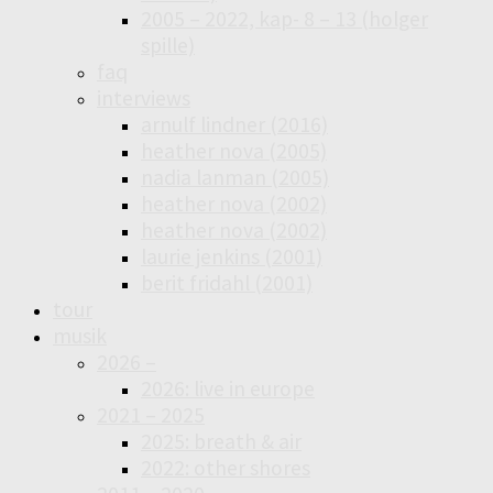
2005 – 2022, kap- 8 – 13 (holger
spille)
faq
interviews
arnulf lindner (2016)
heather nova (2005)
nadia lanman (2005)
heather nova (2002)
heather nova (2002)
laurie jenkins (2001)
berit fridahl (2001)
tour
musik
2026 –
2026: live in europe
2021 – 2025
2025: breath & air
2022: other shores