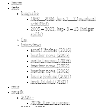
home
info
biografie
1967 – 2004, kap. 1 – 7 (manhard
schliffni)
2005 – 2022, kap- 8 – 13 (holger
spille)
faq
interviews
arnulf lindner (2016)
heather nova (2005)
nadia lanman (2005)
heather nova (2002)
heather nova (2002)
laurie jenkins (2001)
berit fridahl (2001)
tour
musik
2026 –
2026: live in europe