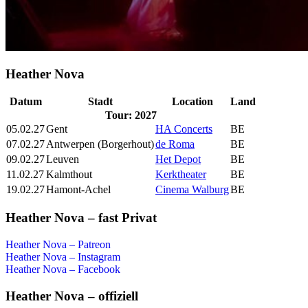
Heather Nova
Datum
Stadt
Location
Land
Tour: 2027
05.02.27
Gent
HA Concerts
BE
07.02.27
Antwerpen (Borgerhout)
de Roma
BE
09.02.27
Leuven
Het Depot
BE
11.02.27
Kalmthout
Kerktheater
BE
19.02.27
Hamont-Achel
Cinema Walburg
BE
Heather Nova – fast Privat
Heather Nova – Patreon
Heather Nova – Instagram
Heather Nova – Facebook
Heather Nova – offiziell