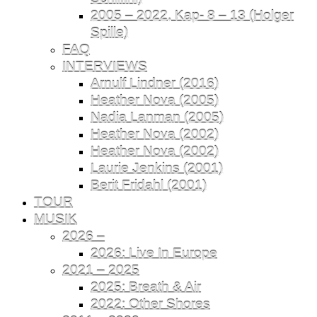
2005 – 2022, Kap- 8 – 13 (Holger
Spille)
FAQ
INTERVIEWS
Arnulf Lindner (2016)
Heather Nova (2005)
Nadia Lanman (2005)
Heather Nova (2002)
Heather Nova (2002)
Laurie Jenkins (2001)
Berit Fridahl (2001)
TOUR
MUSIK
2026 –
2026: Live In Europe
2021 – 2025
2025: Breath & Air
2022: Other Shores