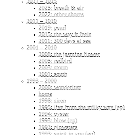
2021 – 2025
2025: breath & air
2022: other shores
2011 – 2020
2019: pearl
2015: the way it feels
2011: 300 days at sea
2001 – 2010
2008: the jasmine flower
2005: redbird
2003: storm
2001: south
1993 – 2000
2000: wonderlust
home
1998: siren
1995: live from the milky way (ep)
1994: oyster
1993: blow (ep)
1993: glowstars
1993: spirit in you (ep)