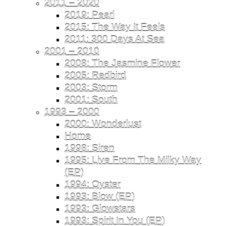
2011 – 2020
2019: Pearl
2015: The Way It Feels
2011: 300 Days At Sea
2001 – 2010
2008: The Jasmine Flower
2005: Redbird
2003: Storm
2001: South
1993 – 2000
2000: Wonderlust
Home
1998: Siren
1995: Live From The Milky Way
(EP)
1994: Oyster
1993: Blow (EP)
1993: Glowstars
1993: Spirit In You (EP)