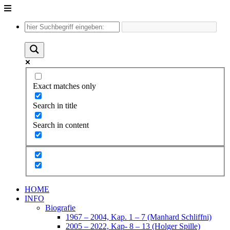
Unter
dem
Inhalt
Exact matches only
Search in title
Search in content
HOME
INFO
Biografie
1967 – 2004, Kap. 1 – 7 (Manhard Schliffni)
2005 – 2022, Kap- 8 – 13 (Holger Spille)