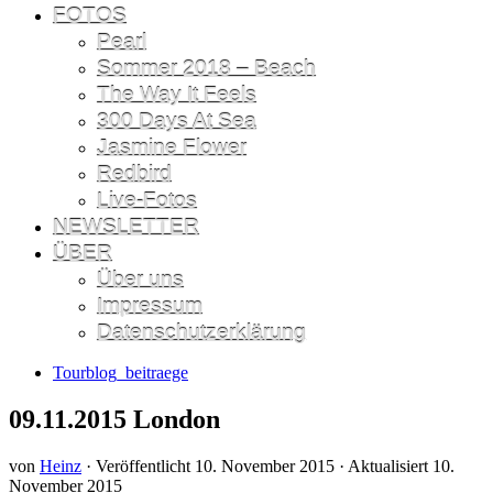
FOTOS
Pearl
Sommer 2018 – Beach
The Way It Feels
300 Days At Sea
Jasmine Flower
Redbird
Live-Fotos
NEWSLETTER
ÜBER
Über uns
Impressum
Datenschutzerklärung
Tourblog_beitraege
09.11.2015 London
von
Heinz
· Veröffentlicht
10. November 2015
· Aktualisiert
10.
November 2015