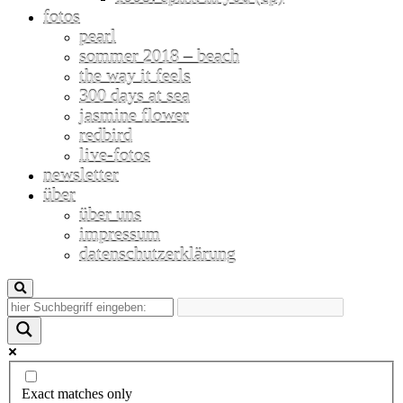
fotos
pearl
sommer 2018 – beach
the way it feels
300 days at sea
jasmine flower
redbird
live-fotos
newsletter
über
über uns
impressum
datenschutzerklärung
Exact matches only