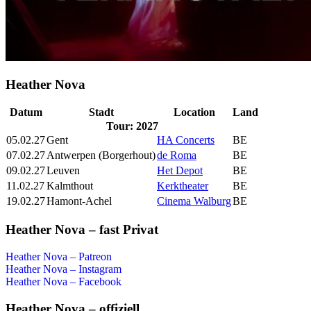
Heather Nova
Datum
Stadt
Location
Land
Tour: 2027
05.02.27
Gent
HA Concerts
BE
07.02.27
Antwerpen (Borgerhout)
de Roma
BE
09.02.27
Leuven
Het Depot
BE
11.02.27
Kalmthout
Kerktheater
BE
19.02.27
Hamont-Achel
Cinema Walburg
BE
Heather Nova – fast Privat
Heather Nova – Patreon
Heather Nova – Instagram
Heather Nova – Facebook
Heather Nova – offiziell