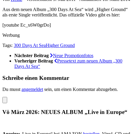
Aus dem neuen Album „300 Days At Sea“ wird „Higher Ground“
als erste Single veröffentlicht. Das offizielle Video gibt es hier:
[youtube Ec_x6W0grDo]
Werbung
Tags:
300 Days At Sea
Higher Ground
Nächster Beitrag
Neue Promotionfotos
Vorheriger Beitrag
Pressetext zum neuen Album „300
Days At Sea“
Schreibe einen Kommentar
Du musst
angemeldet
sein, um einen Kommentar abzugeben.
Vö März 2026: NEUES ALBUM „Live in Europe“
Anzeige:
„Live in Europe“ bei AMAZON
bestellen
, Vinyl, CD und