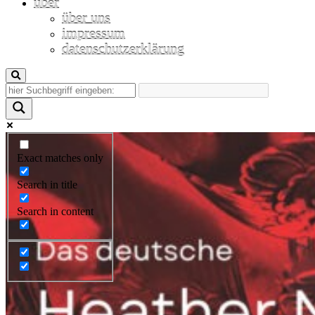
über
über uns
impressum
datenschutzerklärung
Exact matches only
Search in title
Search in content