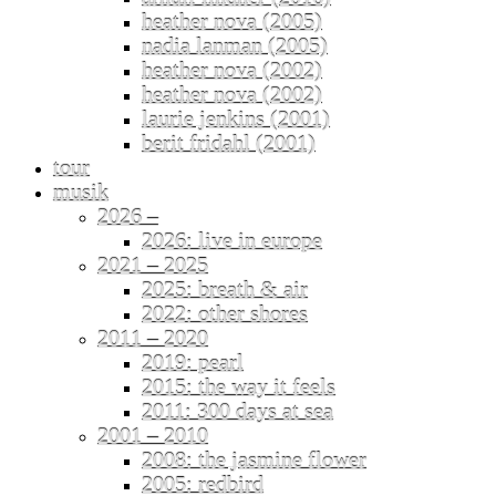
heather nova (2005)
nadia lanman (2005)
heather nova (2002)
heather nova (2002)
laurie jenkins (2001)
berit fridahl (2001)
tour
musik
2026 –
2026: live in europe
2021 – 2025
2025: breath & air
2022: other shores
2011 – 2020
2019: pearl
2015: the way it feels
2011: 300 days at sea
2001 – 2010
2008: the jasmine flower
2005: redbird