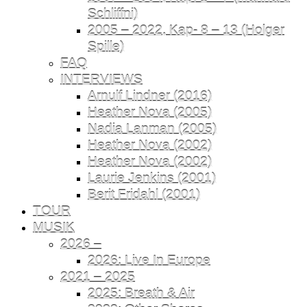
Schliffni)
2005 – 2022, Kap- 8 – 13 (Holger
Spille)
FAQ
INTERVIEWS
Arnulf Lindner (2016)
Heather Nova (2005)
Nadia Lanman (2005)
Heather Nova (2002)
Heather Nova (2002)
Laurie Jenkins (2001)
Berit Fridahl (2001)
TOUR
MUSIK
2026 –
2026: Live In Europe
2021 – 2025
2025: Breath & Air