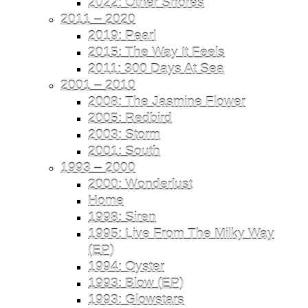
2022: Other Shores
2011 – 2020
2019: Pearl
2015: The Way It Feels
2011: 300 Days At Sea
2001 – 2010
2008: The Jasmine Flower
2005: Redbird
2003: Storm
2001: South
1993 – 2000
2000: Wonderlust
Home
1998: Siren
1995: Live From The Milky Way
(EP)
1994: Oyster
1993: Blow (EP)
1993: Glowstars