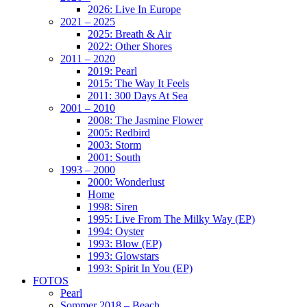
2026: Live In Europe
2021 – 2025
2025: Breath & Air
2022: Other Shores
2011 – 2020
2019: Pearl
2015: The Way It Feels
2011: 300 Days At Sea
2001 – 2010
2008: The Jasmine Flower
2005: Redbird
2003: Storm
2001: South
1993 – 2000
2000: Wonderlust
Home
1998: Siren
1995: Live From The Milky Way (EP)
1994: Oyster
1993: Blow (EP)
1993: Glowstars
1993: Spirit In You (EP)
FOTOS
Pearl
Sommer 2018 – Beach