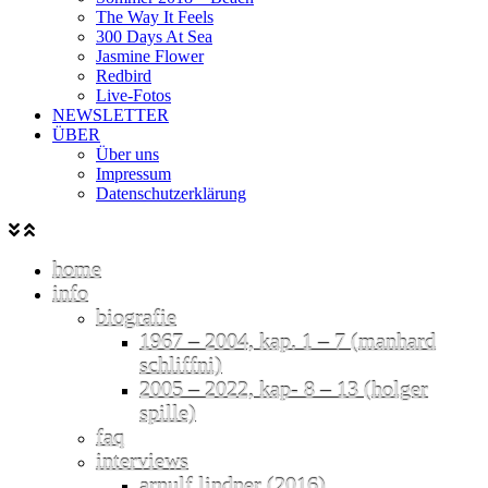
The Way It Feels
300 Days At Sea
Jasmine Flower
Redbird
Live-Fotos
NEWSLETTER
ÜBER
Über uns
Impressum
Datenschutzerklärung
home
info
biografie
1967 – 2004, kap. 1 – 7 (manhard
schliffni)
2005 – 2022, kap- 8 – 13 (holger
spille)
faq
interviews
arnulf lindner (2016)