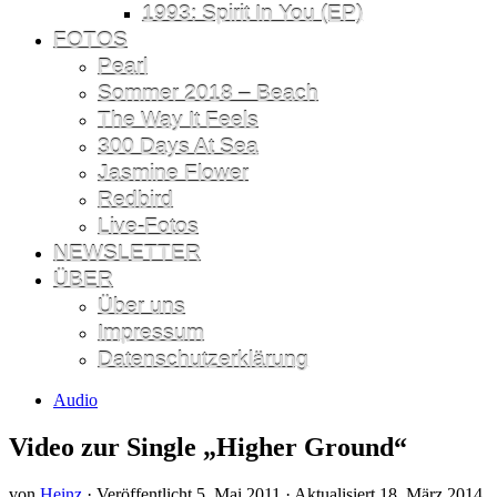
1993: Spirit In You (EP)
FOTOS
Pearl
Sommer 2018 – Beach
The Way It Feels
300 Days At Sea
Jasmine Flower
Redbird
Live-Fotos
NEWSLETTER
ÜBER
Über uns
Impressum
Datenschutzerklärung
Audio
Video zur Single „Higher Ground“
von
Heinz
· Veröffentlicht
5. Mai 2011
· Aktualisiert
18. März 2014