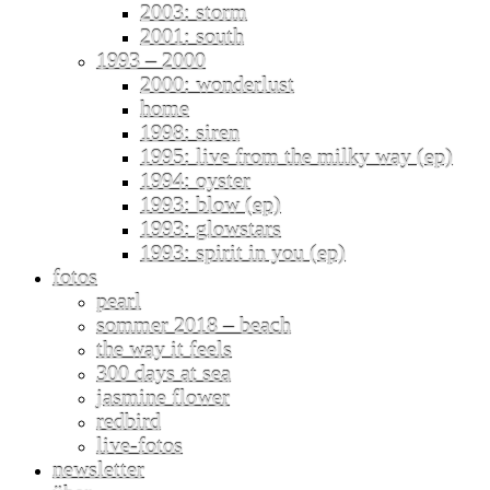
2003: storm
2001: south
1993 – 2000
2000: wonderlust
home
1998: siren
1995: live from the milky way (ep)
1994: oyster
1993: blow (ep)
1993: glowstars
1993: spirit in you (ep)
fotos
pearl
sommer 2018 – beach
the way it feels
300 days at sea
jasmine flower
redbird
live-fotos
newsletter