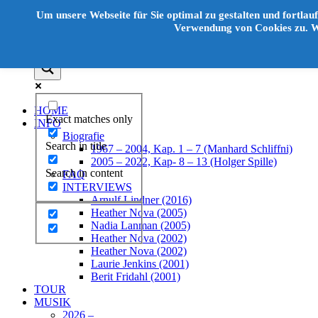
Unter
Um unsere Webseite für Sie optimal zu gestalten und fortla
dem
Verwendung von Cookies zu. We
Inhalt
HOME
Exact matches only
INFO
Biografie
Search in title
1967 – 2004, Kap. 1 – 7 (Manhard Schliffni)
2005 – 2022, Kap- 8 – 13 (Holger Spille)
Search in content
FAQ
INTERVIEWS
Arnulf Lindner (2016)
Heather Nova (2005)
Nadia Lanman (2005)
Heather Nova (2002)
Heather Nova (2002)
Laurie Jenkins (2001)
Berit Fridahl (2001)
TOUR
MUSIK
2026 –