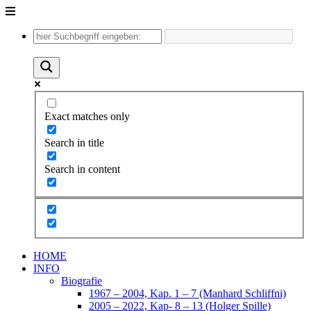
Unter
dem
Inhalt
Exact matches only
Search in title
Search in content
HOME
INFO
Biografie
1967 – 2004, Kap. 1 – 7 (Manhard Schliffni)
2005 – 2022, Kap- 8 – 13 (Holger Spille)