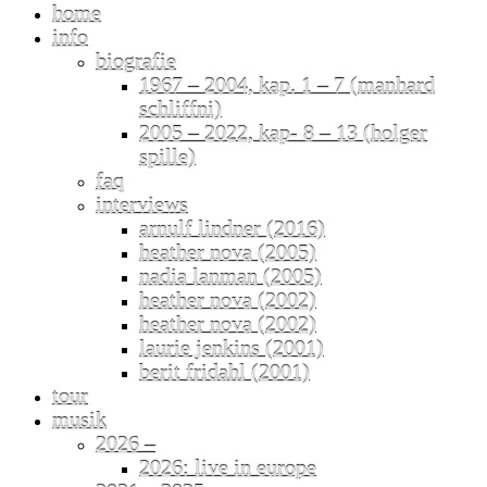
home
info
biografie
1967 – 2004, kap. 1 – 7 (manhard
schliffni)
2005 – 2022, kap- 8 – 13 (holger
spille)
faq
interviews
arnulf lindner (2016)
heather nova (2005)
nadia lanman (2005)
heather nova (2002)
heather nova (2002)
laurie jenkins (2001)
berit fridahl (2001)
tour
musik
2026 –
2026: live in europe