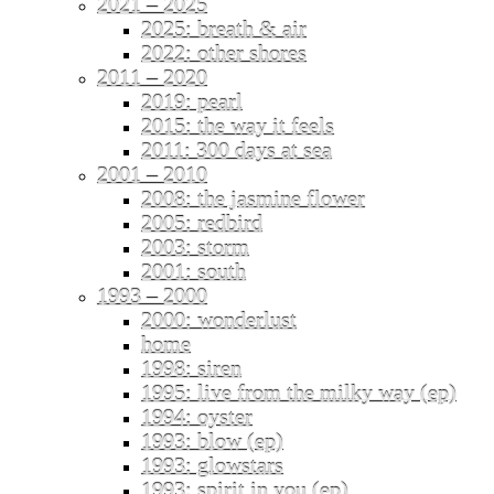
2021 – 2025
2025: breath & air
2022: other shores
2011 – 2020
2019: pearl
2015: the way it feels
2011: 300 days at sea
2001 – 2010
2008: the jasmine flower
2005: redbird
2003: storm
2001: south
1993 – 2000
2000: wonderlust
home
1998: siren
1995: live from the milky way (ep)
1994: oyster
1993: blow (ep)
1993: glowstars
1993: spirit in you (ep)