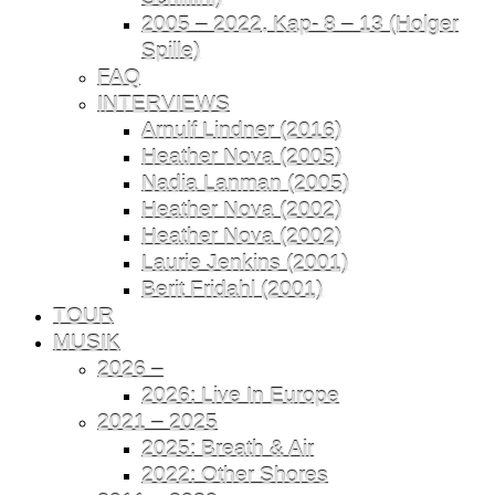
2005 – 2022, Kap- 8 – 13 (Holger
Spille)
FAQ
INTERVIEWS
Arnulf Lindner (2016)
Heather Nova (2005)
Nadia Lanman (2005)
Heather Nova (2002)
Heather Nova (2002)
Laurie Jenkins (2001)
Berit Fridahl (2001)
TOUR
MUSIK
2026 –
2026: Live In Europe
2021 – 2025
2025: Breath & Air
2022: Other Shores