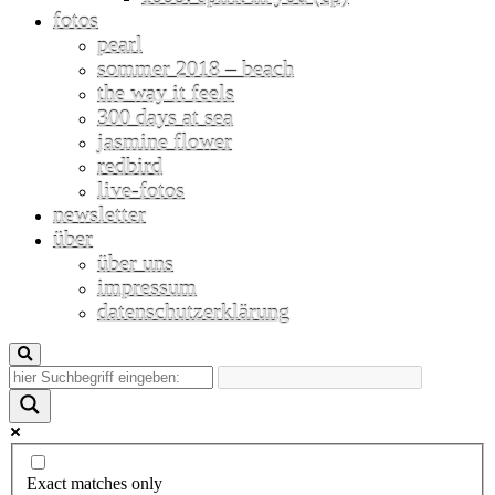
fotos
pearl
sommer 2018 – beach
the way it feels
300 days at sea
jasmine flower
redbird
live-fotos
newsletter
über
über uns
impressum
datenschutzerklärung
Exact matches only