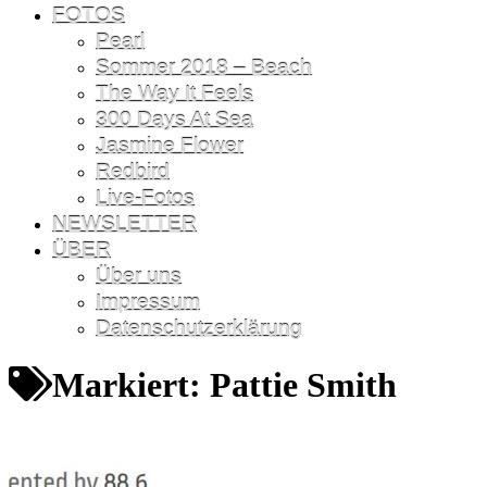
FOTOS
Pearl
Sommer 2018 – Beach
The Way It Feels
300 Days At Sea
Jasmine Flower
Redbird
Live-Fotos
NEWSLETTER
ÜBER
Über uns
Impressum
Datenschutzerklärung
Markiert:
Pattie Smith