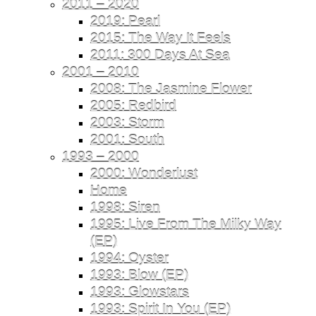
2011 – 2020
2019: Pearl
2015: The Way It Feels
2011: 300 Days At Sea
2001 – 2010
2008: The Jasmine Flower
2005: Redbird
2003: Storm
2001: South
1993 – 2000
2000: Wonderlust
Home
1998: Siren
1995: Live From The Milky Way
(EP)
1994: Oyster
1993: Blow (EP)
1993: Glowstars
1993: Spirit In You (EP)