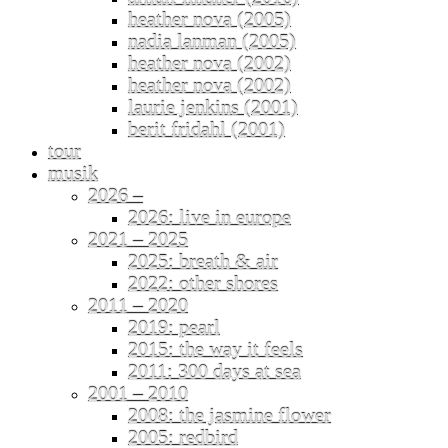
heather nova (2005)
nadia lanman (2005)
heather nova (2002)
heather nova (2002)
laurie jenkins (2001)
berit fridahl (2001)
tour
musik
2026 –
2026: live in europe
2021 – 2025
2025: breath & air
2022: other shores
2011 – 2020
2019: pearl
2015: the way it feels
2011: 300 days at sea
2001 – 2010
2008: the jasmine flower
2005: redbird