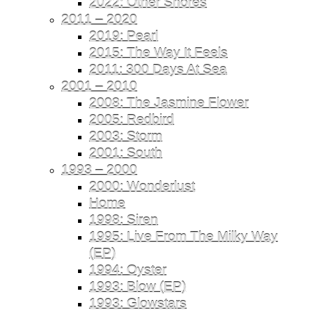
2022: Other Shores
2011 – 2020
2019: Pearl
2015: The Way It Feels
2011: 300 Days At Sea
2001 – 2010
2008: The Jasmine Flower
2005: Redbird
2003: Storm
2001: South
1993 – 2000
2000: Wonderlust
Home
1998: Siren
1995: Live From The Milky Way
(EP)
1994: Oyster
1993: Blow (EP)
1993: Glowstars