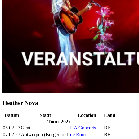
Heather Nova
Datum
Stadt
Location
Land
Tour: 2027
05.02.27
Gent
HA Concerts
BE
07.02.27
Antwerpen (Borgerhout)
de Roma
BE