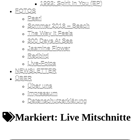
1993: Spirit In You (EP)
FOTOS
Pearl
Sommer 2018 – Beach
The Way It Feels
300 Days At Sea
Jasmine Flower
Redbird
Live-Fotos
NEWSLETTER
ÜBER
Über uns
Impressum
Datenschutzerklärung
Markiert:
Live Mitschnitte