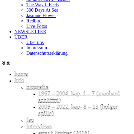
The Way It Feels
300 Days At Sea
Jasmine Flower
Redbird
Live-Fotos
NEWSLETTER
ÜBER
Über uns
Impressum
Datenschutzerklärung
home
info
biografie
1967 – 2004, kap. 1 – 7 (manhard
schliffni)
2005 – 2022, kap- 8 – 13 (holger
spille)
faq
interviews
arnulf lindner (2016)