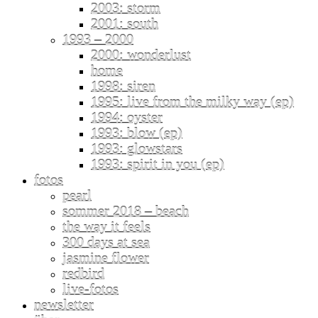
2003: storm
2001: south
1993 – 2000
2000: wonderlust
home
1998: siren
1995: live from the milky way (ep)
1994: oyster
1993: blow (ep)
1993: glowstars
1993: spirit in you (ep)
fotos
pearl
sommer 2018 – beach
the way it feels
300 days at sea
jasmine flower
redbird
live-fotos
newsletter