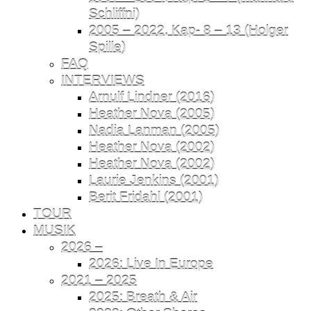
Schliffni)
2005 – 2022, Kap- 8 – 13 (Holger
Spille)
FAQ
INTERVIEWS
Arnulf Lindner (2016)
Heather Nova (2005)
Nadia Lanman (2005)
Heather Nova (2002)
Heather Nova (2002)
Laurie Jenkins (2001)
Berit Fridahl (2001)
TOUR
MUSIK
2026 –
2026: Live In Europe
2021 – 2025
2025: Breath & Air