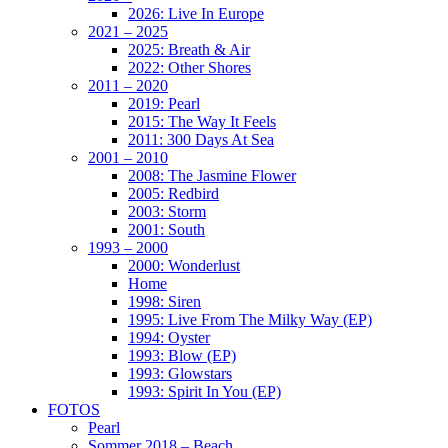
2026: Live In Europe
2021 – 2025
2025: Breath & Air
2022: Other Shores
2011 – 2020
2019: Pearl
2015: The Way It Feels
2011: 300 Days At Sea
2001 – 2010
2008: The Jasmine Flower
2005: Redbird
2003: Storm
2001: South
1993 – 2000
2000: Wonderlust
Home
1998: Siren
1995: Live From The Milky Way (EP)
1994: Oyster
1993: Blow (EP)
1993: Glowstars
1993: Spirit In You (EP)
FOTOS
Pearl
Sommer 2018 – Beach