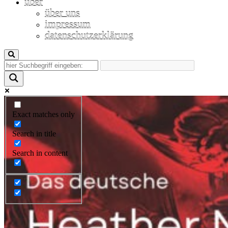
über
über uns
impressum
datenschutzerklärung
Exact matches only
Search in title
Search in content