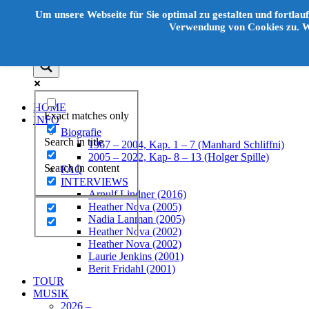
Unter
Um unsere Webseite für Sie optimal zu gestalten und fortla
dem
Verwendung von Cookies zu. We
Inhalt
HOME
Exact matches only
INFO
Biografie
Search in title
1967 – 2004, Kap. 1 – 7 (Manhard Schliffni)
2005 – 2022, Kap- 8 – 13 (Holger Spille)
Search in content
FAQ
INTERVIEWS
Arnulf Lindner (2016)
Heather Nova (2005)
Nadia Lanman (2005)
Heather Nova (2002)
Heather Nova (2002)
Laurie Jenkins (2001)
Berit Fridahl (2001)
TOUR
MUSIK
2026 –