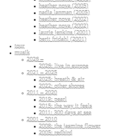
heather nova (2005)
nadia lanman (2005)
heather nova (2002)
heather nova (2002)
laurie jenkins (2001)
berit fridahl (2001)
tour
musik
2026 –
2026: live in europe
2021 – 2025
2025: breath & air
2022: other shores
2011 – 2020
2019: pearl
2015: the way it feels
2011: 300 days at sea
2001 – 2010
2008: the jasmine flower
2005: redbird