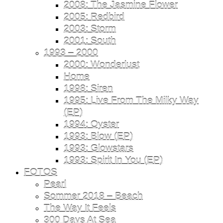
2008: The Jasmine Flower
2005: Redbird
2003: Storm
2001: South
1993 – 2000
2000: Wonderlust
Home
1998: Siren
1995: Live From The Milky Way
(EP)
1994: Oyster
1993: Blow (EP)
1993: Glowstars
1993: Spirit In You (EP)
FOTOS
Pearl
Sommer 2018 – Beach
The Way It Feels
300 Days At Sea