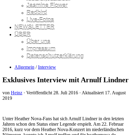
Jasmine Flower
Redbird
Live-Fotos
NEWSLETTER
ÜBER
Über uns
Impressum
Datenschutzerklärung
Allgemein
/
Interview
Exklusives Interview mit Arnulf Lindner
von
Heinz
· Veröffentlicht
28. Juli 2016
· Aktualisiert
17. August
2019
Unter Heather Nova-Fans hat sich Arnulf Lindner in den letzten
Jahren schon den Status einer Legende erspielt. Am 22. Februar
2016, kurz vor dem Heather Nova-Konzert im niederländischen
Nijmegen, konnte ich Arnulf treffen und für heathernova.de