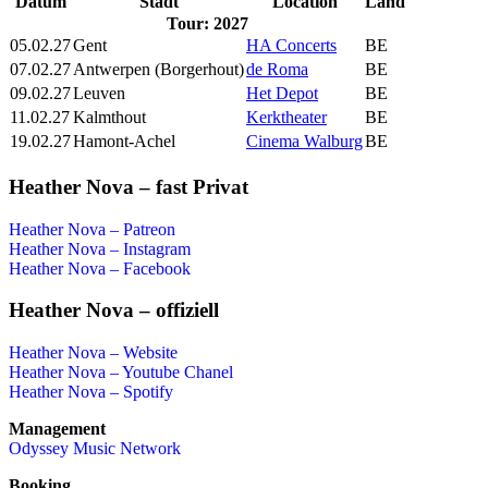
Datum
Stadt
Location
Land
Tour: 2027
05.02.27
Gent
HA Concerts
BE
07.02.27
Antwerpen (Borgerhout)
de Roma
BE
09.02.27
Leuven
Het Depot
BE
11.02.27
Kalmthout
Kerktheater
BE
19.02.27
Hamont-Achel
Cinema Walburg
BE
Heather Nova – fast Privat
Heather Nova – Patreon
Heather Nova – Instagram
Heather Nova – Facebook
Heather Nova – offiziell
Heather Nova – Website
Heather Nova – Youtube Chanel
Heather Nova – Spotify
Management
Odyssey Music Network
Booking