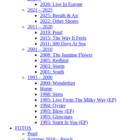
2026: Live In Europe
2021 – 2025
2025: Breath & Air
2022: Other Shores
2011 – 2020
2019: Pearl
2015: The Way It Feels
2011: 300 Days At Sea
2001 – 2010
2008: The Jasmine Flower
2005: Redbird
2003: Storm
2001: South
1993 – 2000
2000: Wonderlust
Home
1998: Siren
1995: Live From The Milky Way (EP)
1994: Oyster
1993: Blow (EP)
1993: Glowstars
1993: Spirit In You (EP)
FOTOS
Pearl
Sommer 2018 – Beach