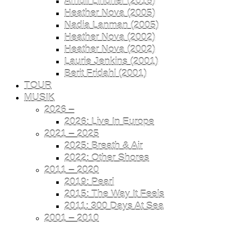
Arnulf Lindner (2016)
Heather Nova (2005)
Nadia Lanman (2005)
Heather Nova (2002)
Heather Nova (2002)
Laurie Jenkins (2001)
Berit Fridahl (2001)
TOUR
MUSIK
2026 –
2026: Live In Europe
2021 – 2025
2025: Breath & Air
2022: Other Shores
2011 – 2020
2019: Pearl
2015: The Way It Feels
2011: 300 Days At Sea
2001 – 2010