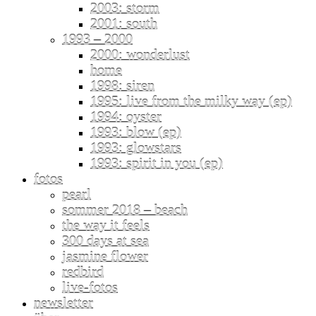
2003: storm
2001: south
1993 – 2000
2000: wonderlust
home
1998: siren
1995: live from the milky way (ep)
1994: oyster
1993: blow (ep)
1993: glowstars
1993: spirit in you (ep)
fotos
pearl
sommer 2018 – beach
the way it feels
300 days at sea
jasmine flower
redbird
live-fotos
newsletter