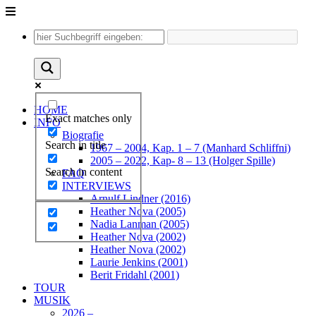
Unter
dem
Inhalt
HOME
Exact matches only
INFO
Biografie
Search in title
1967 – 2004, Kap. 1 – 7 (Manhard Schliffni)
2005 – 2022, Kap- 8 – 13 (Holger Spille)
Search in content
FAQ
INTERVIEWS
Arnulf Lindner (2016)
Heather Nova (2005)
Nadia Lanman (2005)
Heather Nova (2002)
Heather Nova (2002)
Laurie Jenkins (2001)
Berit Fridahl (2001)
TOUR
MUSIK
2026 –