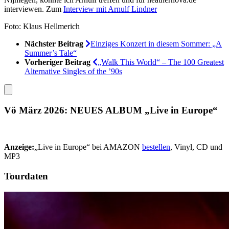
interviewen. Zum
Interview mit Arnulf Lindner
Foto: Klaus Hellmerich
Nächster Beitrag
Einziges Kon­zert in dies­em Som­mer: „A
Sum­mer’s Tale“
Vorheriger Beitrag
„Walk This World“ – The 100 Great­est
Alter­native Singles of the ’90s
Vö März 2026: NEUES ALBUM „Live in Europe“
Anzeige:
„Live in Europe“ bei AMAZON
bestellen
, Vinyl, CD und
MP3
Tourdaten