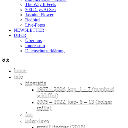
The Way It Feels
300 Days At Sea
Jasmine Flower
Redbird
Live-Fotos
NEWSLETTER
ÜBER
Über uns
Impressum
Datenschutzerklärung
home
info
biografie
1967 – 2004, kap. 1 – 7 (manhard
schliffni)
2005 – 2022, kap- 8 – 13 (holger
spille)
faq
interviews
arnulf lindner (2016)