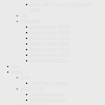
2005 – 2022, kap- 8 – 13 (holger
spille)
faq
interviews
arnulf lindner (2016)
heather nova (2005)
nadia lanman (2005)
heather nova (2002)
heather nova (2002)
laurie jenkins (2001)
berit fridahl (2001)
tour
musik
2026 –
2026: live in europe
2021 – 2025
2025: breath & air
2022: other shores