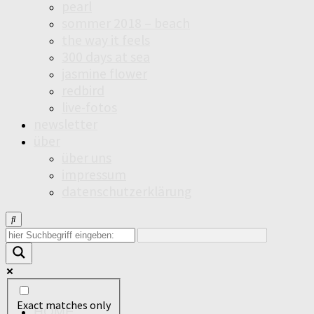
pearl
sommer 2018 – beach
the way it feels
300 days at sea
jasmine flower
redbird
live-fotos
newsletter
über
über uns
impressum
datenschutzerklärung
Exact matches only
HOME