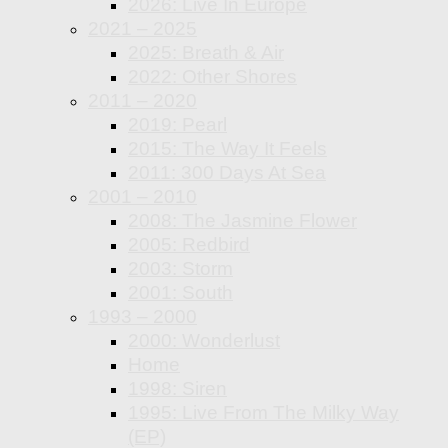
2026: Live In Europe
2021 – 2025
2025: Breath & Air
2022: Other Shores
2011 – 2020
2019: Pearl
2015: The Way It Feels
2011: 300 Days At Sea
2001 – 2010
2008: The Jasmine Flower
2005: Redbird
2003: Storm
2001: South
1993 – 2000
2000: Wonderlust
Home
1998: Siren
1995: Live From The Milky Way
(EP)