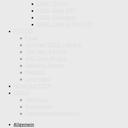
1994: Oyster
1993: Blow (EP)
1993: Glowstars
1993: Spirit In You (EP)
FOTOS
Pearl
Sommer 2018 – Beach
The Way It Feels
300 Days At Sea
Jasmine Flower
Redbird
Live-Fotos
NEWSLETTER
ÜBER
Über uns
Impressum
Datenschutzerklärung
Allgemein