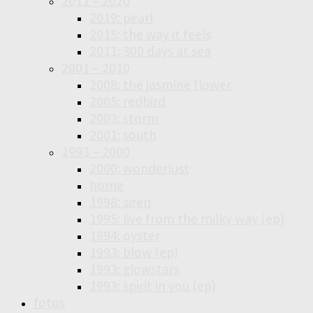
2011 – 2020
2019: pearl
2015: the way it feels
2011: 300 days at sea
2001 – 2010
2008: the jasmine flower
2005: redbird
2003: storm
2001: south
1993 – 2000
2000: wonderlust
home
1998: siren
1995: live from the milky way (ep)
1994: oyster
1993: blow (ep)
1993: glowstars
1993: spirit in you (ep)
fotos