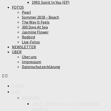
1993: Spirit In You (EP)
FOTOS
Pearl
Sommer 2018 – Beach
The Way It Feels
300 Days At Sea
Jasmine Flower
Redbird
Live-Fotos
NEWSLETTER
ÜBER
Über uns
Impressum
Datenschutzerklärung
home
info
biografie
1967 – 2004, kap. 1 – 7 (manhard
schliffni)