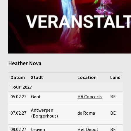
Heather Nova
Datum
Stadt
Location
Land
Tour: 2027
05.02.27
Gent
HA Concerts
BE
Antwerpen
07.02.27
de Roma
BE
(Borgerhout)
09.02.27
Leuven
Het Depot
BE